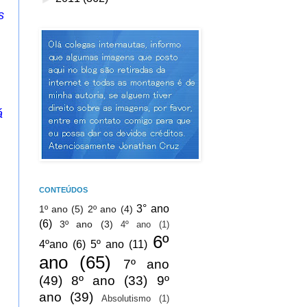
s
á
CONTEÚDOS
3° ano
1º ano
(5)
2º ano
(4)
(6)
3º ano
(3)
4º ano
(1)
6º
4ºano
(6)
5º ano
(11)
ano
(65)
7º ano
(49)
8º ano
(33)
9º
ano
(39)
Absolutismo
(1)