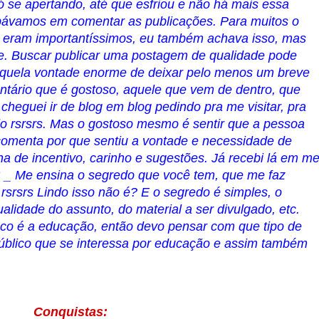
ó se apertando, até que esfriou e não há mais essa
upávamos em comentar as publicações. Para muitos o
s eram importantíssimos, eu também achava isso, mas
de. Buscar publicar uma postagem de qualidade pode
ar aquela vontade enorme de deixar pelo menos um breve
ntário que é gostoso, aquele que vem de dentro, que
heguei ir de blog em blog pedindo pra me visitar, pra
pelo rsrsrs. Mas o gostoso mesmo é sentir que a pessoa
 comenta por que sentiu a vontade e necessidade de
a de incentivo, carinho e sugestões. Já recebi lá em m
: _ Me ensina o segredo que você tem, que me faz
rsrsrs Lindo isso não é? E o segredo é simples, o
alidade do assunto, do material a ser divulgado, etc.
co é a educação, então devo pensar com que tipo de
público que se interessa por educação e assim também
Conquistas: