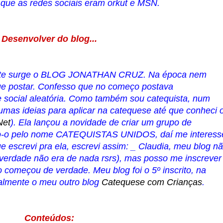
ue as redes sociais eram orkut e MSN.
Desenvolver do blog...
ente surge o BLOG JONATHAN CRUZ. Na época nem
ue postar. Confesso que no começo postava
e social aleatória. Como também sou catequista, num
gumas ideias para aplicar na catequese até que conheci 
Net
). Ela lançou a novidade de criar um grupo de
ndo-o pelo nome CATEQUISTAS UNIDOS, daí me interess
e escrevi pra ela, escrevi assim: _ Claudia, meu blog n
verdade não era de nada rsrs), mas posso me inscrever
o começou de verdade. Meu blog foi o 5º inscrito, na
almente o meu outro blog
Catequese com Crianças
.
Conteúdos: