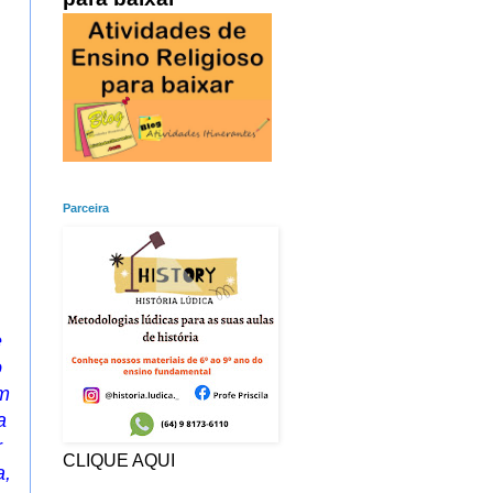
.
Parceira
e
o
m
a
r
CLIQUE AQUI
a,