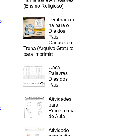
Humanos e Antivalores
(Ensino Religioso)
Lembrancin
o
ha para o
Dia dos
Pais:
Cartão com
Trena (Arquivo Gratuito
para Imprimir)
Caça -
Palavras
Dias dos
Pais
Atividades
para
s
Primeiro dia
de Aula
Atividade