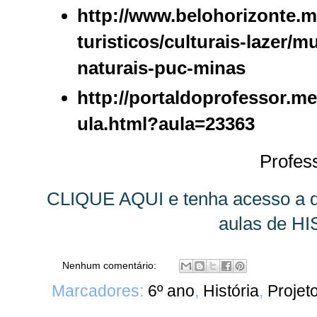
http://www.belohorizonte.mg
turisticos/culturais-lazer/m
naturais-puc-minas
http://portaldoprofessor.m
ula.html?aula=23363
Profes
CLIQUE AQUI e tenha acesso a d
aulas de H
Nenhum comentário:
Marcadores:
6º ano
,
História
,
Projet