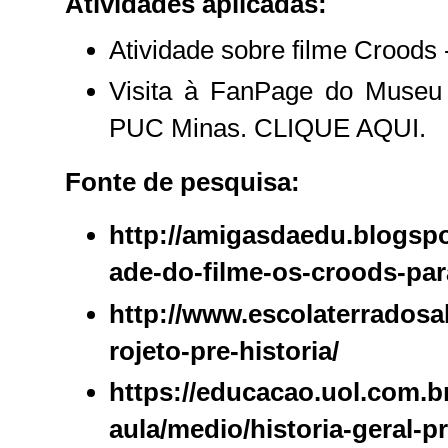
Atividades aplicadas:
Atividade sobre filme Crood
Visita à FanPage do Museu 
PUC Minas. CLIQUE AQU
I.
Fonte de pesquisa:
http://amigasdaedu.blogspo
ade-do-filme-os-croods-par
http://www.escolaterradosa
rojeto-pre-historia/
https://educacao.uol.com.b
aula/medio/historia-geral-p