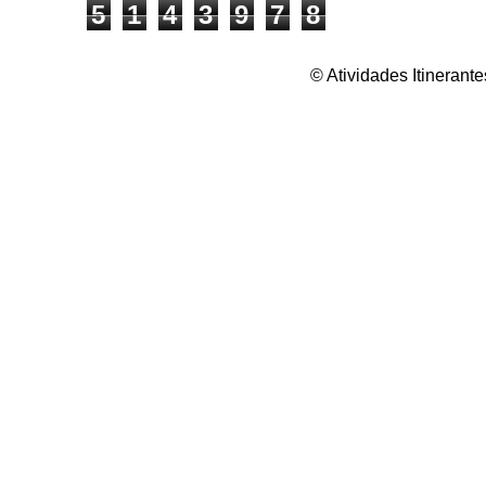
5
1
4
3
9
7
8
© Atividades Itineran