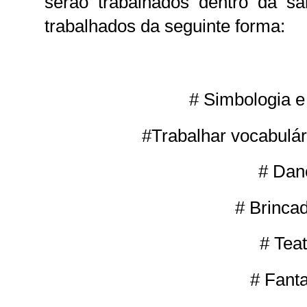
serão trabalhados dentro da s
trabalhados da seguinte forma:
# Simbologia e 
#Trabalhar vocabulá
# Dan
# Brinca
# Teat
# Fant