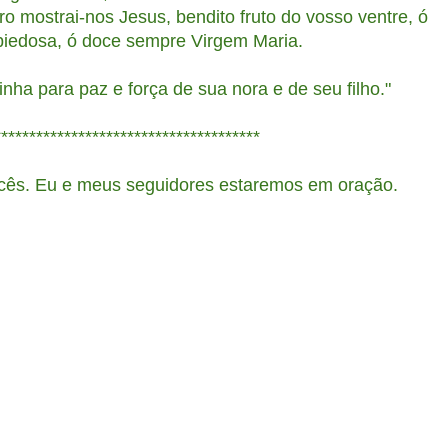
rro mostrai-nos Jesus, bendito fruto do vosso ventre, ó
piedosa, ó doce sempre Virgem Maria.
ha para paz e força de sua nora e de seu filho."
**************************************
cês. Eu e meus seguidores estaremos em oração.