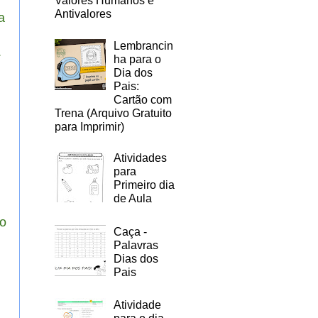
Valores Humanos e
Antivalores
a
Lembrancin
.
ha para o
Dia dos
Pais:
Cartão com
Trena (Arquivo Gratuito
para Imprimir)
Atividades
para
Primeiro dia
de Aula
to
Caça -
Palavras
Dias dos
Pais
Atividade