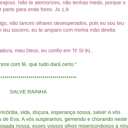
corajoso. Não te atemorizes, não tenhas medo, porque o
 parte para onde fores. Js 1,9
igo, não lances olhares desesperados, pois eu sou teu
m teu socorro, eu te amparo com minha mão direita
aleza, meu Deus, eu confio em Ti! Sl 91.
eze com fé, que tudo dará certo."
********************
SALVE RAINHA
icórdia, vida, doçura, esperança nossa, salve! A vós
s de Eva. A vós suspiramos, gemendo e chorando neste
dvogada nossa, esses vossos olhos misericordiosos a nós