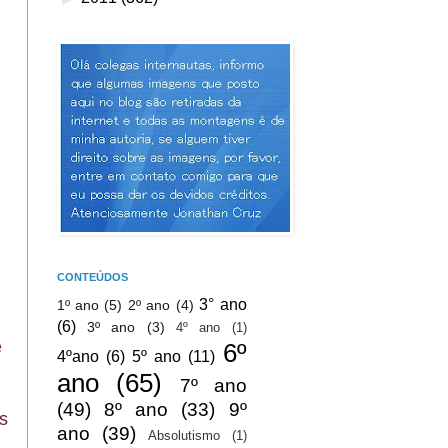
CONTEÚDOS
3° ano
1º ano
(5)
2º ano
(4)
(6)
3º ano
(3)
4º ano
(1)
e
6º
4ºano
(6)
5º ano
(11)
ano
(65)
7º ano
(49)
8º ano
(33)
9º
s
ano
(39)
Absolutismo
(1)