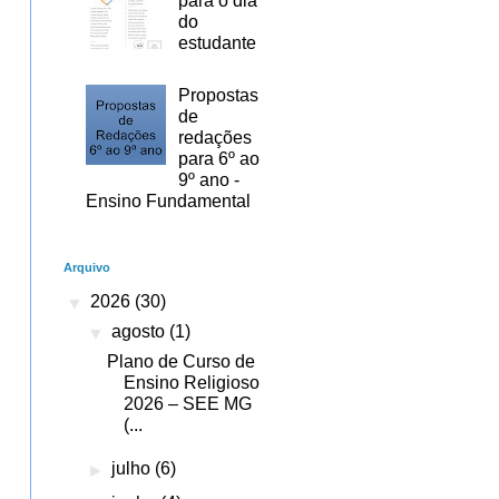
para o dia
do
estudante
Propostas
de
redações
para 6º ao
9º ano -
Ensino Fundamental
Arquivo
▼
2026
(30)
▼
agosto
(1)
Plano de Curso de
Ensino Religioso
2026 – SEE MG
(...
►
julho
(6)