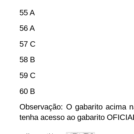
55 A
56 A
57 C
58 B
59 C
60 B
Observação: O gabarito acima nã
tenha acesso ao gabarito OFICIAL