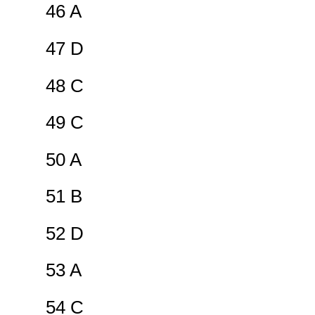
46 A
47 D
48 C
49 C
50 A
51 B
52 D
53 A
54 C