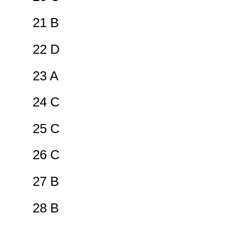
21 B
22 D
23 A
24 C
25 C
26 C
27 B
28 B