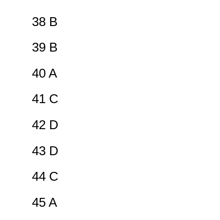
38 B
39 B
40 A
41 C
42 D
43 D
44 C
45 A