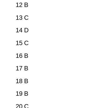
12 B
13 C
14 D
15 C
16 B
17 B
18 B
19 B
20 C