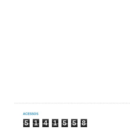
ACESSOS
5
1
4
1
5
5
8