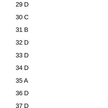
29 D
30 C
31 B
32 D
33 D
34 D
35 A
36 D
37 D