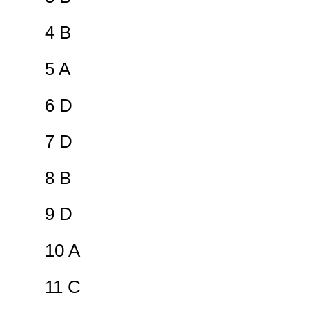
4 B
5 A
6 D
7 D
8 B
9 D
10 A
11 C