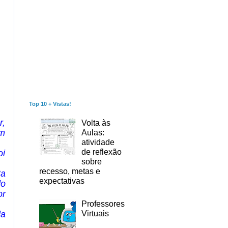
Top 10 + Vistas!
r,
Volta às
em
Aulas:
atividade
de reflexão
oi
sobre
recesso, metas e
ta
expectativas
do
or
Professores
Virtuais
da