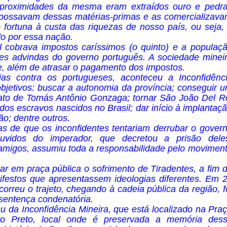
 proximidades da mesma eram extraídos ouro e pedr
apossavam dessas matérias-primas e as comercializav
 fortuna à custa das riquezas de nosso país, ou seja,
do por essa nação.
l cobrava impostos caríssimos (o quinto) e a populaç
ções advindas do governo português. A sociedade minei
, além de atrasar o pagamento dos impostos.
ias contra os portugueses, aconteceu a Inconfidênc
objetivos: buscar a autonomia da província; conseguir 
to de Tomás Antônio Gonzaga; tornar São João Del R
o dos escravos nascidos no Brasil; dar início à implantaç
ão; dentre outros.
as de que os inconfidentes tentariam derrubar o gover
vidos do imperador, que decretou a prisão dele
 amigos, assumiu toda a responsabilidade pelo movimen
r em praça pública o sofrimento de Tiradentes, a fim 
nifestos que apresentassem ideologias diferentes. Em 
correu o trajeto, chegando à cadeia pública da região, f
 sentença condenatória.
 da Inconfidência Mineira, que está localizado na Pra
ro Preto, local onde é preservada a memória des