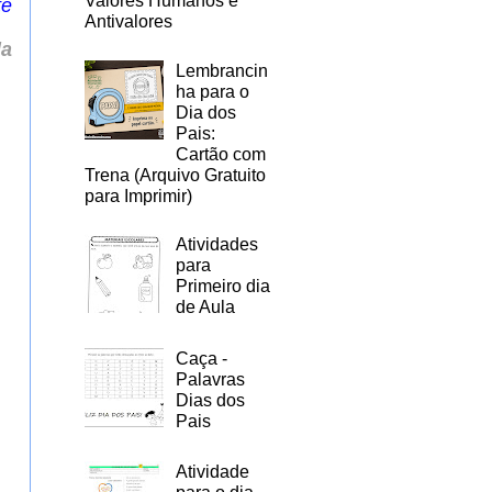
Valores Humanos e
te
Antivalores
la
Lembrancin
ha para o
Dia dos
Pais:
Cartão com
Trena (Arquivo Gratuito
para Imprimir)
Atividades
para
Primeiro dia
de Aula
Caça -
Palavras
Dias dos
Pais
Atividade