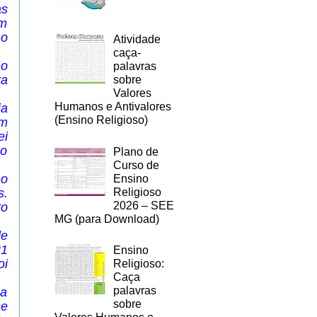
as
am
 o
Atividade
caça-
ão
palavras
ra
sobre
Valores
Humanos e Antivalores
ia
(Ensino Religioso)
um
ei
ão
Plano de
Curso de
no
Ensino
Religioso
s.
2026 – SEE
to
MG (para Download)
de
21
Ensino
oi
Religioso:
Caça
palavras
ça
sobre
se