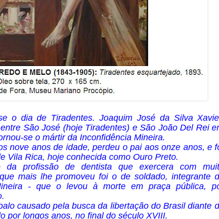
e o dia de Tiradentes. Joaquim José da Silva Xavie
ntre São José (hoje Tiradentes) e São João Del Rei 
rnou-se o mártir da Inconfidência Mineira.
os nove anos de idade, perdeu o pai aos onze anos, e f
de Vila Rica, hoje conhecida como Ouro Preto.
o da profissão de dentista que exercera com mui
 que mais lhe promoveu foi o de soldado, integrante 
ineira - que o levou à morte em praça pública, p
.
balo causado pela busca da libertação do Brasil diante 
 por longos anos, no final do século XVIII.