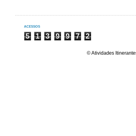
ACESSOS
5
1
3
9
9
7
2
© Atividades Itineran