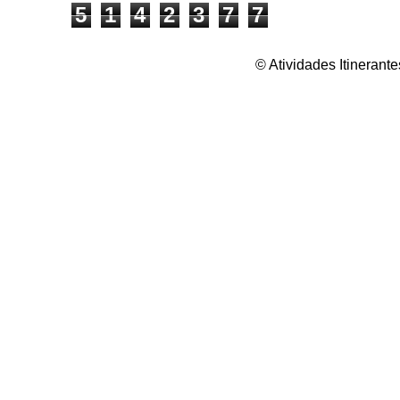
5
1
4
2
3
7
7
© Atividades Itineran