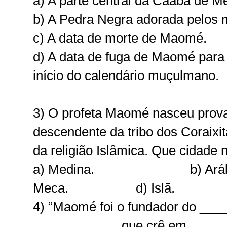
a) A parte central da Caaba de M
b) A Pedra Negra adorada pelos
c) A data de morte de Maomé.
d) A data de fuga de Maomé para
início do calendário muçulmano.
3) O profeta Maomé nasceu prova
descendente da tribo dos Coraixi
da religião Islâmica. Que cidade 
a) Medina. b) Arábi
Meca. d) Islã.
4) “Maomé foi o fundador do ___
____________ que crê em _____