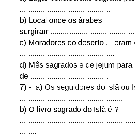
...........................................
b)
Local onde os árabes
surgiram..........................................
c)
Moradores do deserto , eram
.............................................
d)
Mês sagrados e de jejum par
de .....................................
7) - a) Os seguidores do Islã o
..................................................
b) O livro sagrado do Islã é ?
......................................................
........