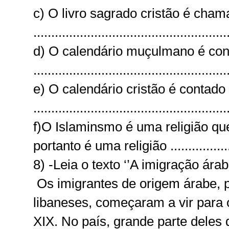
c) O livro sagrado cristão é cha
......................................................
d) O calendário muçulmano é con
......................................................
e) O calendário cristão é contado 
......................................................
f)O Islaminsmo é uma religião q
portanto é uma religião .................
8) -Leia o texto ‘’A imigração árab
Os imigrantes de origem árabe, p
libaneses, começaram a vir para o
XIX. No país, grande parte deles