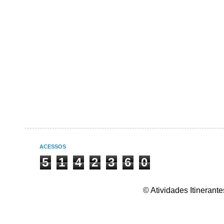
ACESSOS
5
1
4
2
3
6
0
© Atividades Itineran