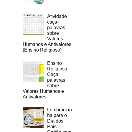
Atividade
caça-
palavras
sobre
Valores
Humanos e Antivalores
(Ensino Religioso)
Ensino
Religioso:
Caça
palavras
sobre
Valores Humanos e
Antivalores
Lembrancin
ha para o
Dia dos
Pais: