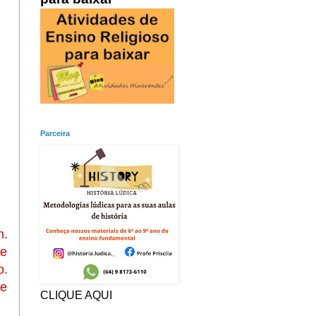
Parceira
m.
se
o.
 e
CLIQUE AQUI