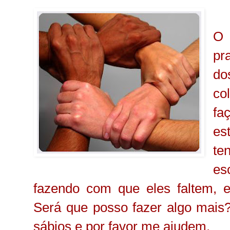
O
pr
do
co
fa
es
te
es
fazendo com que eles faltem, e
Será que posso fazer algo mais
sábios e por favor me ajudem.