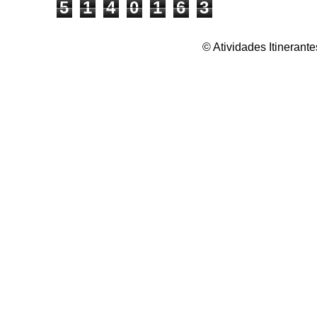
5
1
4
0
1
6
3
© Atividades Itineran