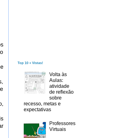
os
ao
Top 10 + Vistas!
ue
Volta às
Aulas:
s,
atividade
de
de reflexão
sobre
o,
recesso, metas e
expectativas
is
Professores
ar
Virtuais