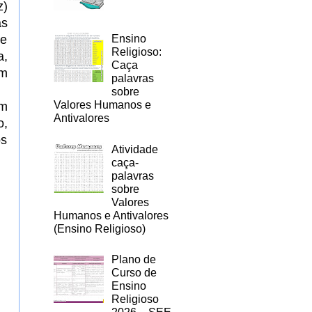
z)
as
de
Ensino
Religioso:
a,
Caça
em
palavras
sobre
Valores Humanos e
ém
Antivalores
o,
os
Atividade
caça-
palavras
sobre
Valores
Humanos e Antivalores
(Ensino Religioso)
Plano de
Curso de
Ensino
Religioso