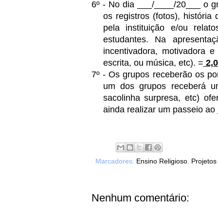
6º - No dia ___/____/20___ o gr
os registros (fotos), históri
pela instituição e/ou rela
estudantes. Na apresenta
incentivadora, motivadora 
escrita, ou música, etc). =
2,0
7º - Os grupos receberão os po
um dos grupos receberá uma
sacolinha surpresa, etc) of
ainda realizar um passeio a
Marcadores:
Ensino Religioso
,
Projetos
Nenhum comentário: